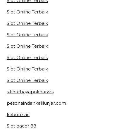
Slot Online Terbaik
Slot Online Terbaik
Slot Online Terbaik
Slot Online Terbaik
Slot Online Terbaik
Slot Online Terbaik
Slot Online Terbaik
Slot Online Terbaik
sitinurbayapokdarwis
pesonaindahkalilunjar.com
kebon sari
Slot gacor 88