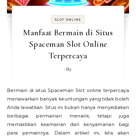
SLOT ONLINE
Manfaat Bermain di Situs
Spaceman Slot Online
Terpercaya
- By
Bermain di situs Spaceman Slot online terpercaya
menawarkan banyak keuntungan yang tidak boleh
Anda lewatkan. Situs ini bukan hanya menyediakan
berbagai permainan menarik, tetapi juga
memastikan keamanan dan kenyamanan bagi
para pemainnya. Dalam artikel ini, kita akan