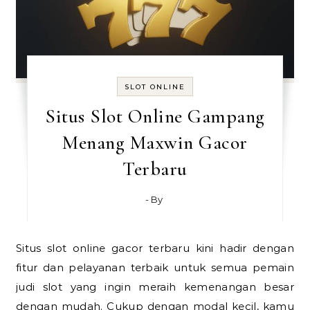
SLOT ONLINE
Situs Slot Online Gampang
Menang Maxwin Gacor
Terbaru
- By
Situs slot online gacor terbaru kini hadir dengan
fitur dan pelayanan terbaik untuk semua pemain
judi slot yang ingin meraih kemenangan besar
dengan mudah. Cukup dengan modal kecil, kamu