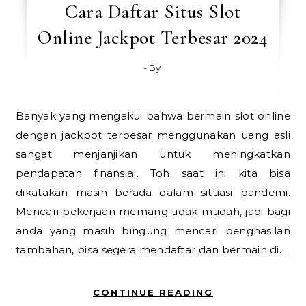
Cara Daftar Situs Slot
Online Jackpot Terbesar 2024
- By
Banyak yang mengakui bahwa bermain slot online
dengan jackpot terbesar menggunakan uang asli
sangat menjanjikan untuk meningkatkan
pendapatan finansial. Toh saat ini kita bisa
dikatakan masih berada dalam situasi pandemi.
Mencari pekerjaan memang tidak mudah, jadi bagi
anda yang masih bingung mencari penghasilan
tambahan, bisa segera mendaftar dan bermain di…
CONTINUE READING