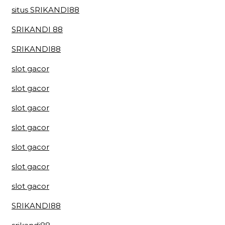
situs SRIKANDI88
SRIKANDI 88
SRIKANDI88
slot gacor
slot gacor
slot gacor
slot gacor
slot gacor
slot gacor
slot gacor
SRIKANDI88