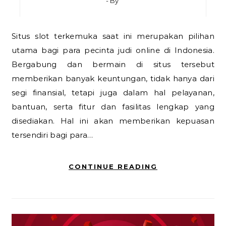
- By
Situs slot terkemuka saat ini merupakan pilihan
utama bagi para pecinta judi online di Indonesia.
Bergabung dan bermain di situs tersebut
memberikan banyak keuntungan, tidak hanya dari
segi finansial, tetapi juga dalam hal pelayanan,
bantuan, serta fitur dan fasilitas lengkap yang
disediakan. Hal ini akan memberikan kepuasan
tersendiri bagi para…
CONTINUE READING