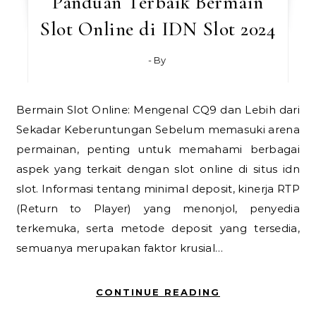
Panduan Terbaik Bermain
Slot Online di IDN Slot 2024
- By
Bermain Slot Online: Mengenal CQ9 dan Lebih dari
Sekadar Keberuntungan Sebelum memasuki arena
permainan, penting untuk memahami berbagai
aspek yang terkait dengan slot online di situs idn
slot. Informasi tentang minimal deposit, kinerja RTP
(Return to Player) yang menonjol, penyedia
terkemuka, serta metode deposit yang tersedia,
semuanya merupakan faktor krusial…
CONTINUE READING