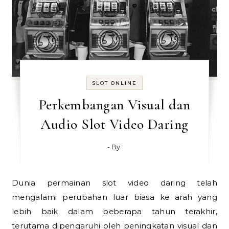
SLOT ONLINE
Perkembangan Visual dan
Audio Slot Video Daring
- By
Dunia permainan slot video daring telah
mengalami perubahan luar biasa ke arah yang
lebih baik dalam beberapa tahun terakhir,
terutama dipengaruhi oleh peningkatan visual dan