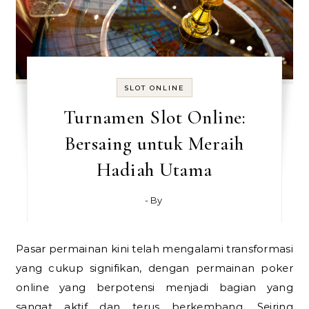
SLOT ONLINE
Turnamen Slot Online:
Bersaing untuk Meraih
Hadiah Utama
- By
Pasar permainan kini telah mengalami transformasi
yang cukup signifikan, dengan permainan poker
online yang berpotensi menjadi bagian yang
sangat aktif dan terus berkembang. Seiring