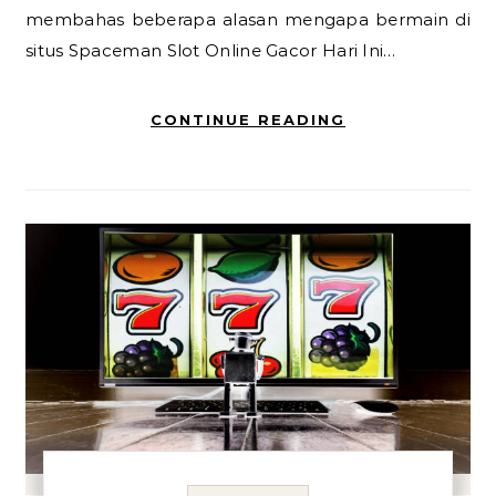
membahas beberapa alasan mengapa bermain di
situs Spaceman Slot Online Gacor Hari Ini…
CONTINUE READING