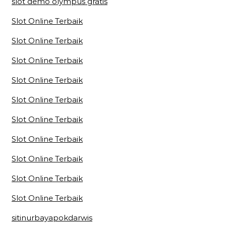
slot demo olympus gratis
Slot Online Terbaik
Slot Online Terbaik
Slot Online Terbaik
Slot Online Terbaik
Slot Online Terbaik
Slot Online Terbaik
Slot Online Terbaik
Slot Online Terbaik
Slot Online Terbaik
Slot Online Terbaik
sitinurbayapokdarwis