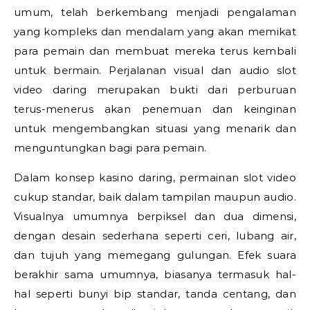
umum, telah berkembang menjadi pengalaman
yang kompleks dan mendalam yang akan memikat
para pemain dan membuat mereka terus kembali
untuk bermain. Perjalanan visual dan audio slot
video daring merupakan bukti dari perburuan
terus-menerus akan penemuan dan keinginan
untuk mengembangkan situasi yang menarik dan
menguntungkan bagi para pemain.
Dalam konsep kasino daring, permainan slot video
cukup standar, baik dalam tampilan maupun audio.
Visualnya umumnya berpiksel dan dua dimensi,
dengan desain sederhana seperti ceri, lubang air,
dan tujuh yang memegang gulungan. Efek suara
berakhir sama umumnya, biasanya termasuk hal-
hal seperti bunyi bip standar, tanda centang, dan