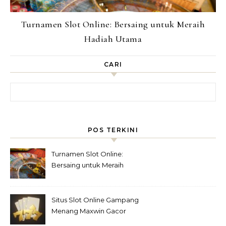
Turnamen Slot Online: Bersaing untuk Meraih
Hadiah Utama
CARI
Cari untuk:
POS TERKINI
Turnamen Slot Online:
Bersaing untuk Meraih
Hadiah Utama
Situs Slot Online Gampang
Menang Maxwin Gacor
Terbaru