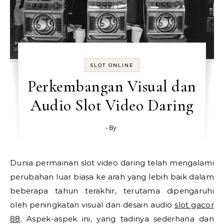
SLOT ONLINE
Perkembangan Visual dan
Audio Slot Video Daring
- By
Dunia permainan slot video daring telah mengalami
perubahan luar biasa ke arah yang lebih baik dalam
beberapa tahun terakhir, terutama dipengaruhi
oleh peningkatan visual dan desain audio
slot gacor
88
. Aspek-aspek ini, yang tadinya sederhana dan