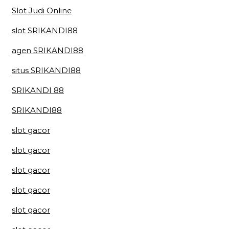
Slot Judi Online
slot SRIKANDI88
agen SRIKANDI88
situs SRIKANDI88
SRIKANDI 88
SRIKANDI88
slot gacor
slot gacor
slot gacor
slot gacor
slot gacor