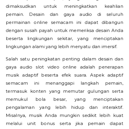
dimaksudkan untuk meningkatkan keahlian
pemain. Desain dan gaya audio di seluruh
permainan online semacam ini dapat dibangun
dengan susah payah untuk memeriksa desain Anda
beserta lingkungan sekitar, yang menciptakan
lingkungan alami yang lebih menyatu dan imersif.
Salah satu peningkatan penting dalam desain dan
gaya audio slot video online adalah penerapan
musik adaptif beserta efek suara. Aspek adaptif
semacam ini menanggapi langkah pemain,
termasuk konten yang memutar gulungan serta
memukul bola besar, yang menciptakan
pengalaman yang lebih hidup dan interaktif.
Misalnya, musik Anda mungkin sedikit lebih kuat
melalui unit bonus serta jika pemain dapat