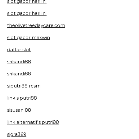
slot gacor hari ini
slot gacor hari ini
theolivetreedaycare.com
slot gacor maxwin
daftar slot
srikandi88
srikandi88
siputri88 resmi
link siputri88
sisusan 88
link alternatif siputri88
sigra369