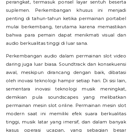
perangkat, termasuk ponsel layar sentuh beserta
suplemen. Perkembangan khusus ini menjadi
penting di tahun-tahun ketika permainan portabel
mulai berkembang, terutama karena memastikan
bahwa para pemain dapat menikmati visual dan
audio berkualitas tinggi di luar sana.
Perkembangan audio dalam permainan slot video
daring juga luar biasa. Soundtrack dan konsekuensi
awal, meskipun dirancang dengan baik, dibatasi
oleh inovasi teknologi hampir setiap hari. Di sisi lain,
sementara inovasi teknologi musik meningkat,
demikian pula soundscapes yang melibatkan
permainan mesin slot online. Permainan mesin slot
modern saat ini memiliki efek suara berkualitas
tinggi, musik latar yang imersif, dan dalam banyak
kasus operasi ucapan, yang sebagian besar