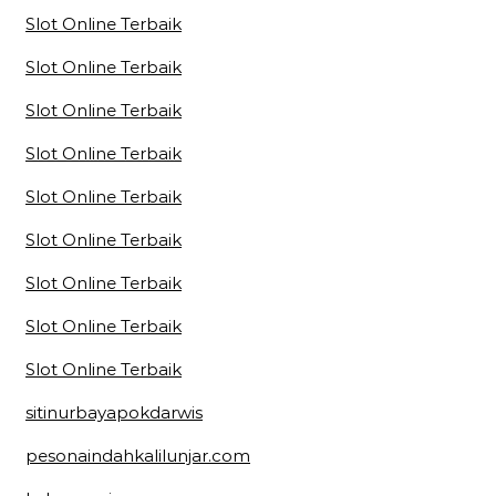
Slot Online Terbaik
Slot Online Terbaik
Slot Online Terbaik
Slot Online Terbaik
Slot Online Terbaik
Slot Online Terbaik
Slot Online Terbaik
Slot Online Terbaik
Slot Online Terbaik
sitinurbayapokdarwis
pesonaindahkalilunjar.com