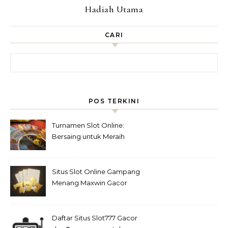
Hadiah Utama
CARI
Cari untuk:
POS TERKINI
Turnamen Slot Online:
Bersaing untuk Meraih
Hadiah Utama
Situs Slot Online Gampang
Menang Maxwin Gacor
Terbaru
Daftar Situs Slot777 Gacor