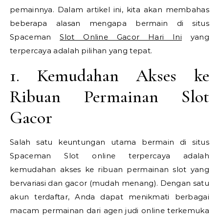
pemainnya. Dalam artikel ini, kita akan membahas
beberapa alasan mengapa bermain di situs
Spaceman
Slot Online Gacor Hari Ini
yang
terpercaya adalah pilihan yang tepat.
1. Kemudahan Akses ke
Ribuan Permainan Slot
Gacor
Salah satu keuntungan utama bermain di situs
Spaceman Slot online terpercaya adalah
kemudahan akses ke ribuan permainan slot yang
bervariasi dan gacor (mudah menang). Dengan satu
akun terdaftar, Anda dapat menikmati berbagai
macam permainan dari agen judi online terkemuka