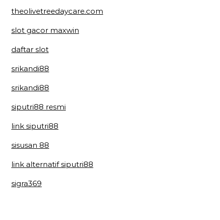
theolivetreedaycare.com
slot gacor maxwin
daftar slot
srikandi88
srikandi88
siputri88 resmi
link siputri88
sisusan 88
link alternatif siputri88
sigra369