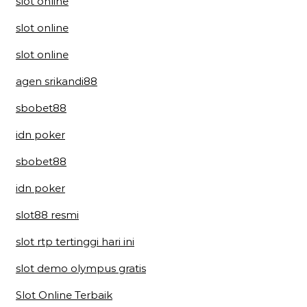
slot online
slot online
slot online
agen srikandi88
sbobet88
idn poker
sbobet88
idn poker
slot88 resmi
slot rtp tertinggi hari ini
slot demo olympus gratis
Slot Online Terbaik