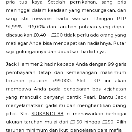
pria tua kaya. Setelah pernikahan, sang pria
meninggal dalam keadaan yang mencurigakan, dan
sang istri mewarisi harta warisan. Dengan RTP
91,99% – 96,00% dan taruhan putaran yang dapat
disesuaikan £0,40 – £200 tidak perlu ada orang yang
mati agar Anda bisa mendapatkan hadiahnya. Putar
saja gulungannya dan dapatkan hadiahnya.
Jack Hammer 2 hadir kepada Anda dengan 99 garis
pembayaran tetap dan kemenangan maksimum
taruhan putaran x99.000. Slot TKP ini akan
membawa Anda pada pengejaran bos kejahatan
yang menculik penyanyi cantik Pearl. Bantu Jack
menyelamatkan gadis itu dan menghentikan orang
jahat. Slot
SRIKANDI 88
ini menawarkan berbagai
ukuran taruhan mulai dari £0,50 hingga £250. Pilih
taruhan minimum dan ikuti pengejaran para mafia.