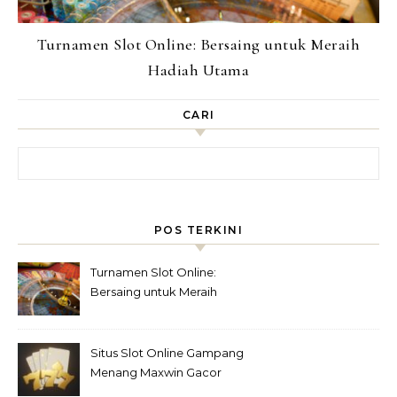
Turnamen Slot Online: Bersaing untuk Meraih
Hadiah Utama
CARI
Cari untuk:
POS TERKINI
Turnamen Slot Online:
Bersaing untuk Meraih
Hadiah Utama
Situs Slot Online Gampang
Menang Maxwin Gacor
Terbaru