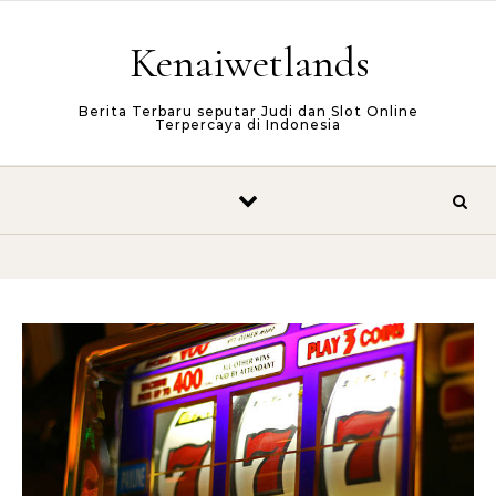
Skip to content
Kenaiwetlands
Berita Terbaru seputar Judi dan Slot Online
Terpercaya di Indonesia