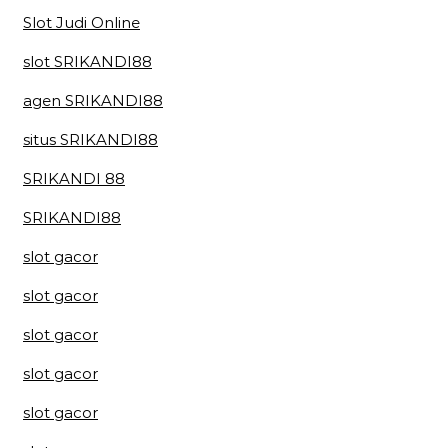
Slot Judi Online
slot SRIKANDI88
agen SRIKANDI88
situs SRIKANDI88
SRIKANDI 88
SRIKANDI88
slot gacor
slot gacor
slot gacor
slot gacor
slot gacor