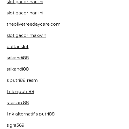
slot gacor hari ini
slot gacor hari ini
theolivetreedaycare.com
slot gacor maxwin
daftar slot
srikandi88
srikandi88
siputri88 resmi
link siputri88
sisusan 88
link alternatif siputri88
sigra369